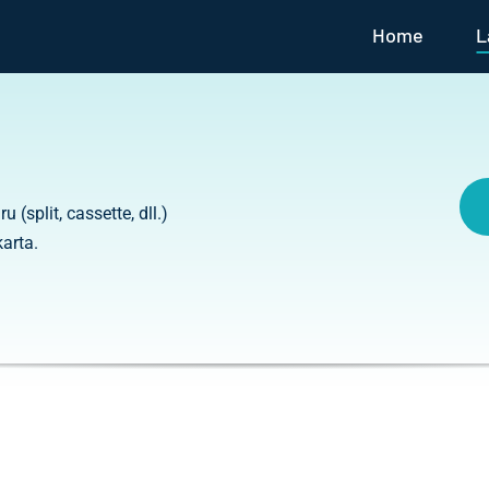
Home
L
(split, cassette, dll.)
arta.