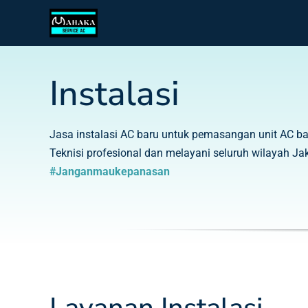
Skip
to
content
Instalasi
Jasa instalasi AC baru untuk pemasangan unit AC baru 
Teknisi profesional dan melayani seluruh wilayah Jak
#Janganmaukepanasan
Layanan Instalasi