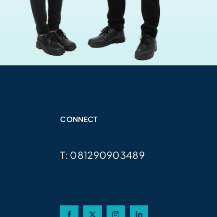
CONNECT
T: 081290903489
E: info@my-company.com