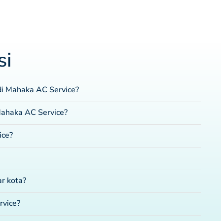
si
 di Mahaka AC Service?
Mahaka AC Service?
ice?
r kota?
vice?